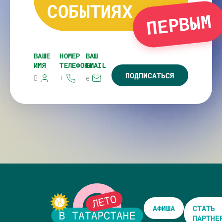
СОБЫТИЯХ
ПЕРВЫМ
ВАШЕ
НОМЕР
ВАШ
ИМЯ
ТЕЛЕФОНА
EMAIL
ПОДПИСАТЬСЯ
АФИША
СТАТЬ
ПАРТНЕ