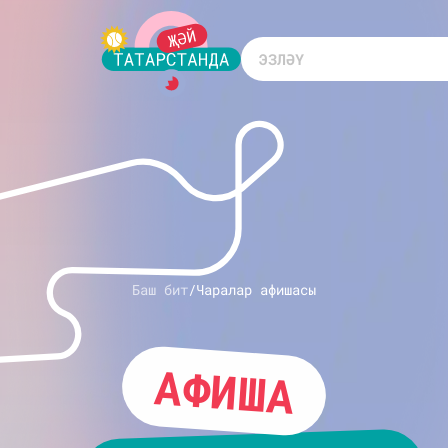
Баш бит
/
Чаралар афишасы
АФИША