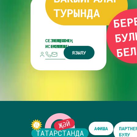
ТУРЫНДА
СЕЗНЕҢ
ТЕЛЕФОН
СЕЗНЕҢ
ИСЕМЕГЕЗ
НОМЕРЫ
EMAIL
ЯЗЫЛУ
АФИША
ПАРТНЕ
БУЛУ