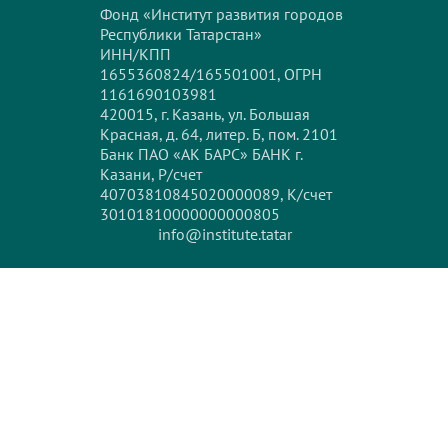
Фонд «Институт развития городов
Республики Татарстан»
ИНН/КПП
1655360824/165501001, ОГРН
1161690103981
420015, г. Казань, ул. Большая
Красная, д. 64, литер. Б, пом. 2101
Банк ПАО «АК БАРС» БАНК г.
Казани, Р/счет
40703810845020000089, К/счет
30101810000000000805
info@institute.tatar