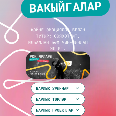
ВАКЫЙГАЛАР
ҖӘЙНЕ ЭМОЦИЯЛӘР БЕЛӘН
ТУТЫР: СӘЯХӘТ ИТ,
ИЛҺАМЛАН ҺӘМ ЧЫН-ЧЫНЛАП
ЯЛ ИТ.
БАРЛЫК УРЫННАР
БАРЛЫК ТӨРЛӘР
БАРЛЫК ПРОЕКТЛАР