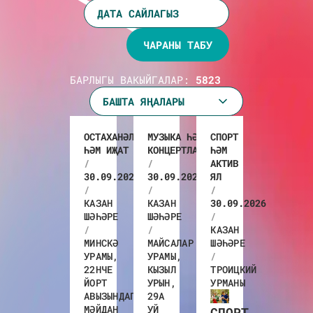
ДАТА САЙЛАГЫЗ
ЧАРАНЫ ТАБУ
БАРЛЫГЫ ВАКЫЙГАЛАР:
5823
БАШТА ЯҢАЛАРЫ
ОСТАХАНӘЛӘР
МУЗЫКА ҺӘМ
СПОРТ
ҺӘМ ИҖАТ
КОНЦЕРТЛАР
ҺӘМ
/
/
АКТИВ
30.09.2026
30.09.2026
ЯЛ
/
/
/
КАЗАН
КАЗАН
30.09.2026
ШӘҺӘРЕ
ШӘҺӘРЕ
/
/
/
КАЗАН
МИНСКӘ
МАЙСАЛАР
ШӘҺӘРЕ
УРАМЫ,
УРАМЫ,
/
22НЧЕ
КЫЗЫЛ
ТРОИЦКИЙ
ЙОРТ
УРЫН,
УРМАНЫ
АВЫЗЫНДАГЫ
29А
МӘЙДАН
УЙ
СПОРТ